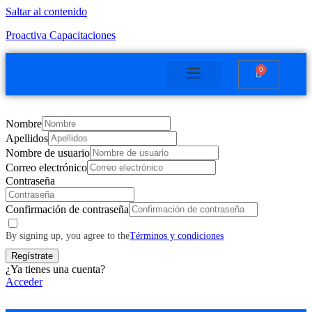
Saltar al contenido
Proactiva Capacitaciones
0
Plataforma educativa
Nombre
Apellidos
Nombre de usuario
Correo electrónico
Contraseña
Confirmación de contraseña
By signing up, you agree to the
Términos y condiciones
Regístrate
¿Ya tienes una cuenta?
Acceder