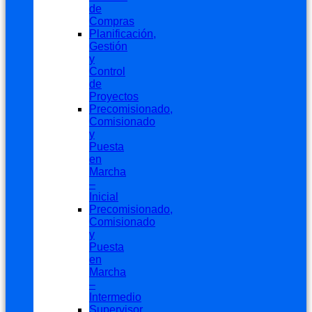
de
Compras
Planificación,
Gestión
y
Control
de
Proyectos
Precomisionado,
Comisionado
y
Puesta
en
Marcha
–
Inicial
Precomisionado,
Comisionado
y
Puesta
en
Marcha
–
Intermedio
Supervisor