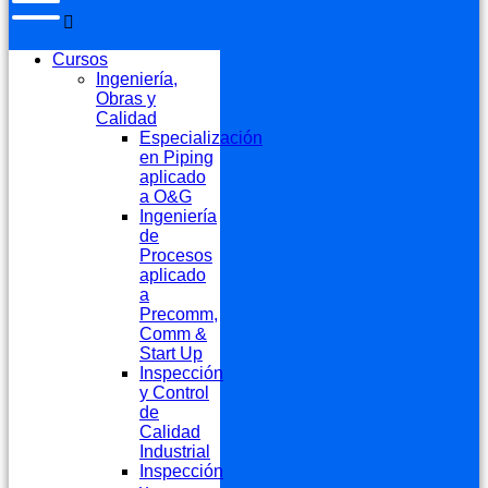
Cursos
Ingeniería,
Obras y
Calidad
Especialización
en Piping
aplicado
a O&G
Ingeniería
de
Procesos
aplicado
a
Precomm,
Comm &
Start Up
Inspección
y Control
de
Calidad
Industrial
Inspección