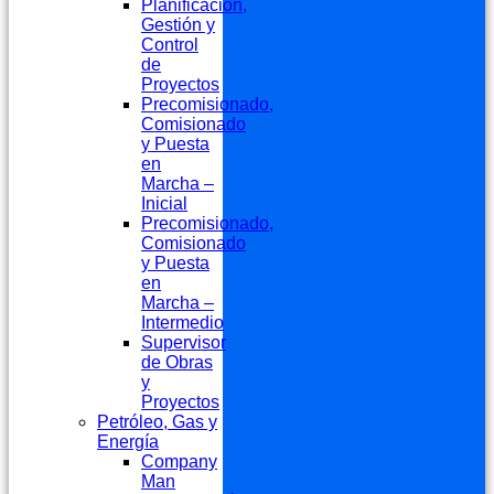
Planificación,
Gestión y
Control
de
Proyectos
Precomisionado,
Comisionado
y Puesta
en
Marcha –
Inicial
Precomisionado,
Comisionado
y Puesta
en
Marcha –
Intermedio
Supervisor
de Obras
y
Proyectos
Petróleo, Gas y
Energía
Company
Man