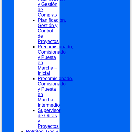
y Gestión
de
Compras
Planificación,
Gestión y
Control
de
Proyectos
Precomisionado,
Comisionado
y Puesta
en
Marcha –
Inicial
Precomisionado,
Comisionado
y Puesta
en
Marcha –
Intermedio
Supervisor
de Obras
y
Proyectos
Petróleo, Gas y