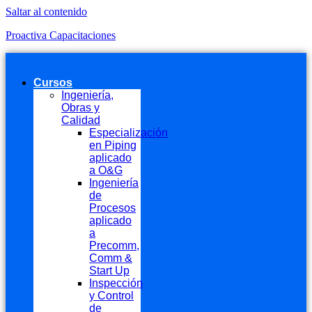
Saltar al contenido
Proactiva Capacitaciones
Cursos
Ingeniería,
Obras y
Calidad
Especialización
en Piping
aplicado
a O&G
Ingeniería
de
Procesos
aplicado
a
Precomm,
Comm &
Start Up
Inspección
y Control
de