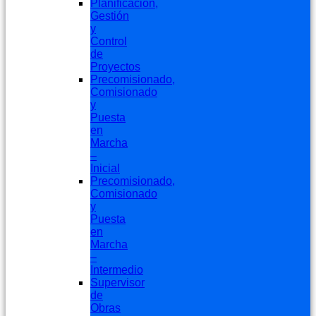
Planificación,
Gestión
y
Control
de
Proyectos
Precomisionado,
Comisionado
y
Puesta
en
Marcha
–
Inicial
Precomisionado,
Comisionado
y
Puesta
en
Marcha
–
Intermedio
Supervisor
de
Obras