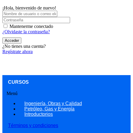
¡Hola, bienvenido de nuevo!
Mantenerme conectado
¿Olvidaste la contraseña?
Acceder
¿No tienes una cuenta?
Regístrate ahora
CURSOS
Menú
Ingeniería, Obras y Calidad
Petróleo, Gas y Energía
Introductorios
Términos y condiciones