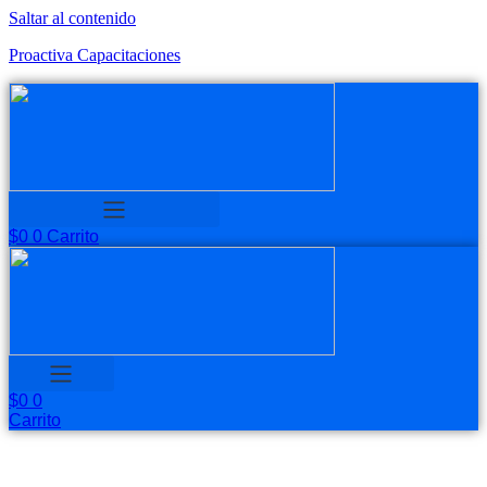
Saltar al contenido
Proactiva Capacitaciones
$
0
0
Carrito
$
0
0
Carrito