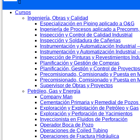
Cursos
Ingeniería, Obras y Calidad
Especialización en Piping aplicado a O&G
Ingeniería de Procesos aplicado a Precomm
Inspección y Control de Calidad Industrial
Inspección y Soldadura de Cañerias
Instrumentación y Automatización Industrial – 
Instrumentación y Automatización Industrial
Inspección de Pinturas y Revestimientos Indu
Planificación y Gestión de Compras
Planificación, Gestión y Control de Proyectos
Precomisionado, Comisionado y Puesta en Ma
Precomisionado, Comisionado y Puesta en M
Supervisor de Obras y Proyectos
Petróleo, Gas y Energía
Company Man
Cementación Primaria y Remedial de Pozos 
Exploración y Explotación de Petróleo y Gas
Exploración y Perforación de Yacimientos
Inyeccionista en Fluidos de Perforación
Operador Boca de Pozo
Operaciones de Coiled Tubing
Operaciones de Fractura Hidráulica