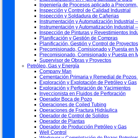
Ingeniería de Procesos aplicado a Precomm
Inspección y Control de Calidad Industrial
Inspección y Soldadura de Cañerias
Instrumentación y Automatización Industrial – 
Instrumentación y Automatización Industrial
Inspección de Pinturas y Revestimientos Indu
Planificación y Gestión de Compras
Planificación, Gestión y Control de Proyectos
Precomisionado, Comisionado y Puesta en Ma
Precomisionado, Comisionado y Puesta en M
Supervisor de Obras y Proyectos
Petróleo, Gas y Energía
Company Man
Cementación Primaria y Remedial de Pozos 
Exploración y Explotación de Petróleo y Gas
Exploración y Perforación de Yacimientos
Inyeccionista en Fluidos de Perforación
Operador Boca de Pozo
Operaciones de Coiled Tubing
Operaciones de Fractura Hidráulica
Operador de Control de Solidos
Operador de Plantas
Operador de Producción Petróleo y Gas
Well Control
Workover y Completación de Pozos Petroler