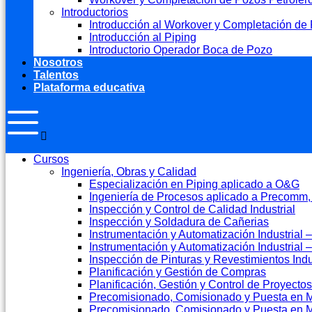
Introductorios
Introducción al Workover y Completación de 
Introducción al Piping
Introductorio Operador Boca de Pozo
Nosotros
Talentos
Plataforma educativa
Cursos
Ingeniería, Obras y Calidad
Especialización en Piping aplicado a O&G
Ingeniería de Procesos aplicado a Precomm
Inspección y Control de Calidad Industrial
Inspección y Soldadura de Cañerias
Instrumentación y Automatización Industrial – 
Instrumentación y Automatización Industrial
Inspección de Pinturas y Revestimientos Indu
Planificación y Gestión de Compras
Planificación, Gestión y Control de Proyectos
Precomisionado, Comisionado y Puesta en Ma
Precomisionado, Comisionado y Puesta en M