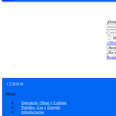
¡Hola
M
¿Olvi
Acce
¿No t
Regís
CURSOS
Menú
Ingeniería, Obras y Calidad
Petróleo, Gas y Energía
Introductorios