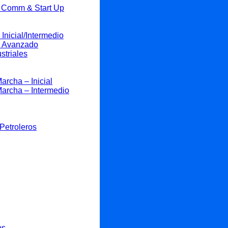
, Comm & Start Up
Inicial/Intermedio
 – Avanzado
striales
rcha – Inicial
archa – Intermedio
Petroleros
os