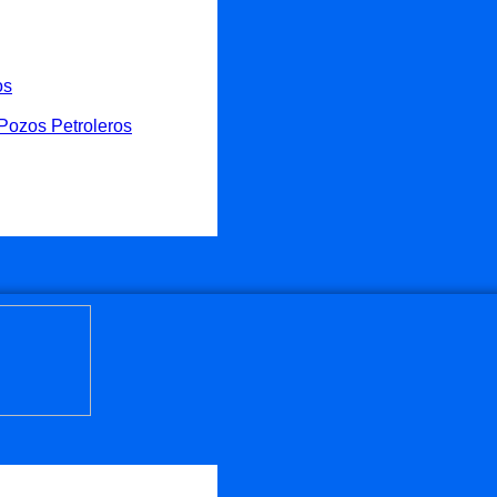
os
Pozos Petroleros