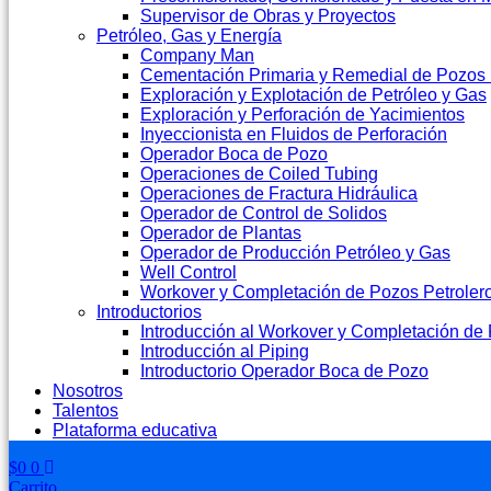
Supervisor de Obras y Proyectos
Petróleo, Gas y Energía
Company Man
Cementación Primaria y Remedial de Pozos 
Exploración y Explotación de Petróleo y Gas
Exploración y Perforación de Yacimientos
Inyeccionista en Fluidos de Perforación
Operador Boca de Pozo
Operaciones de Coiled Tubing
Operaciones de Fractura Hidráulica
Operador de Control de Solidos
Operador de Plantas
Operador de Producción Petróleo y Gas
Well Control
Workover y Completación de Pozos Petroler
Introductorios
Introducción al Workover y Completación de 
Introducción al Piping
Introductorio Operador Boca de Pozo
Nosotros
Talentos
Plataforma educativa
$
0
0
Carrito