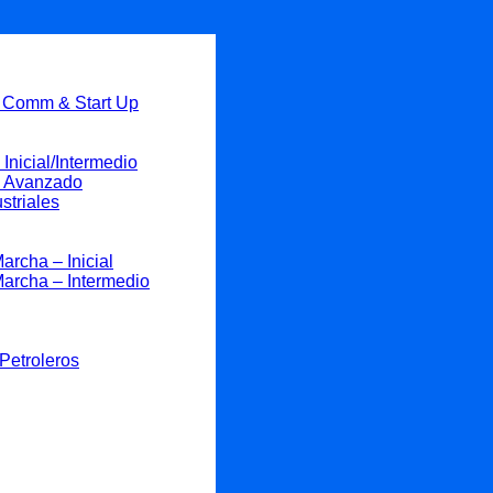
, Comm & Start Up
Inicial/Intermedio
 – Avanzado
striales
rcha – Inicial
archa – Intermedio
Petroleros