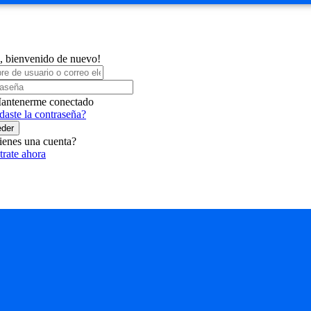
, bienvenido de nuevo!
antenerme conectado
daste la contraseña?
der
ienes una cuenta?
trate ahora