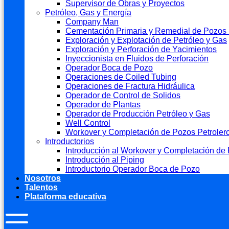
Supervisor de Obras y Proyectos
Petróleo, Gas y Energía
Company Man
Cementación Primaria y Remedial de Pozos 
Exploración y Explotación de Petróleo y Gas
Exploración y Perforación de Yacimientos
Inyeccionista en Fluidos de Perforación
Operador Boca de Pozo
Operaciones de Coiled Tubing
Operaciones de Fractura Hidráulica
Operador de Control de Solidos
Operador de Plantas
Operador de Producción Petróleo y Gas
Well Control
Workover y Completación de Pozos Petroler
Introductorios
Introducción al Workover y Completación de 
Introducción al Piping
Introductorio Operador Boca de Pozo
Nosotros
Talentos
Plataforma educativa