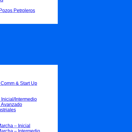
Pozos Petroleros
, Comm & Start Up
Inicial/Intermedio
 – Avanzado
striales
rcha – Inicial
archa – Intermedio