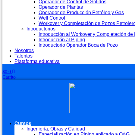
Operador de Control de Solidos
Operador de Plantas
Operador de Producción Petróleo y Gas
Well Control
Workover y Completación de Pozos Petroler
Introductorios
Introducción al Workover y Completación de 
Introducción al Piping
Introductorio Operador Boca de Pozo
Nosotros
Talentos
Plataforma educativa
$
0
0
Carrito
Cursos
Ingeniería, Obras y Calidad
Especialización en Piping aplicado a O&G