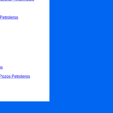
Petroleros
os
Pozos Petroleros