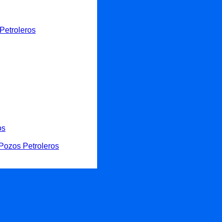
Petroleros
os
Pozos Petroleros