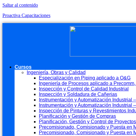
Saltar al contenido
Proactiva Capacitaciones
Cursos
Ingeniería, Obras y Calidad
Especialización en Piping aplicado a O&G
Ingeniería de Procesos aplicado a Precomm
Inspección y Control de Calidad Industrial
Inspección y Soldadura de Cañerias
Instrumentación y Automatización Industrial – 
Instrumentación y Automatización Industrial
Inspección de Pinturas y Revestimientos Indu
Planificación y Gestión de Compras
Planificación, Gestión y Control de Proyectos
Precomisionado, Comisionado y Puesta en Ma
Precomisionado, Comisionado y Puesta en M