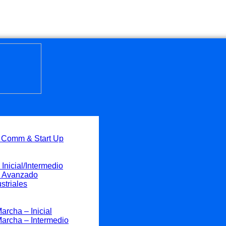
, Comm & Start Up
Inicial/Intermedio
 – Avanzado
striales
rcha – Inicial
archa – Intermedio