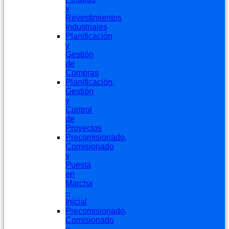
y
Revestimientos
Industriales
Planificación
y
Gestión
de
Compras
Planificación,
Gestión
y
Control
de
Proyectos
Precomisionado,
Comisionado
y
Puesta
en
Marcha
–
Inicial
Precomisionado,
Comisionado