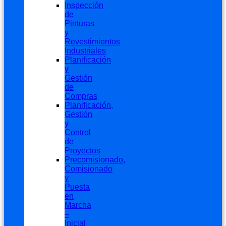
Inspección
de
Pinturas
y
Revestimientos
Industriales
Planificación
y
Gestión
de
Compras
Planificación,
Gestión
y
Control
de
Proyectos
Precomisionado,
Comisionado
y
Puesta
en
Marcha
–
Inicial