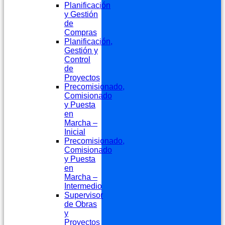
Planificación
y Gestión
de
Compras
Planificación,
Gestión y
Control
de
Proyectos
Precomisionado,
Comisionado
y Puesta
en
Marcha –
Inicial
Precomisionado,
Comisionado
y Puesta
en
Marcha –
Intermedio
Supervisor
de Obras
y
Proyectos