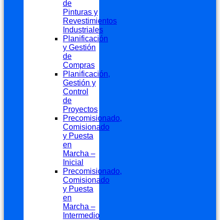
de
Pinturas y
Revestimientos
Industriales
Planificación
y Gestión
de
Compras
Planificación,
Gestión y
Control
de
Proyectos
Precomisionado,
Comisionado
y Puesta
en
Marcha –
Inicial
Precomisionado,
Comisionado
y Puesta
en
Marcha –
Intermedio