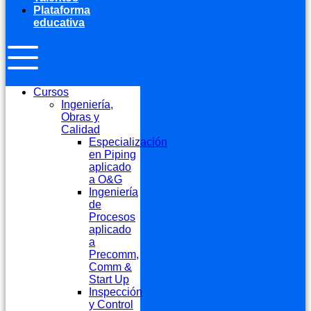
Plataforma
educativa
Cursos
Ingeniería,
Obras y
Calidad
Especialización
en Piping
aplicado
a O&G
Ingeniería
de
Procesos
aplicado
a
Precomm,
Comm &
Start Up
Inspección
y Control