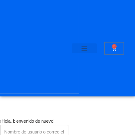
Saltar
al
contenido
0
¡Hola, bienvenido de nuevo!