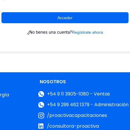
Acceder
¿No tienes una cuenta?
Regístrate ahora
NOSOTROS
+54 9 11 3905-1080 - Ventas
rgía
+54 9 299 462 1379 - Administración
/proactivacapacitaciones
/consultora-proactiva