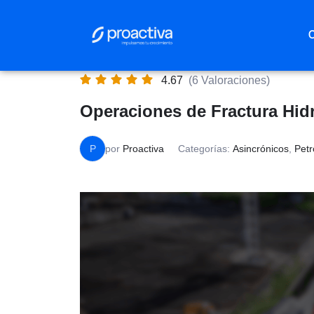
Saltar
al
contenido
4.67
(6 Valoraciones)
Operaciones de Fractura Hidr
P
por
Proactiva
Categorías:
Asincrónicos
,
Petr