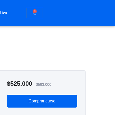
0
tiva
$
525.000
$
583.000
Comprar curso