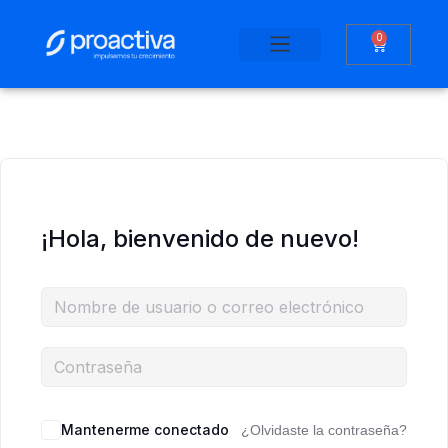
0
Saltar
al
Plataforma educativa
contenido
¡Hola, bienvenido de nuevo!
Mantenerme conectado
¿Olvidaste la contraseña?