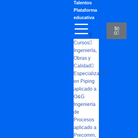
Talentos
Plataforma
educativa
$
0
0
Cursos
Ingeniería,
Obras y
Calidad
Especialización
en Piping
aplicado a
O&G
Ingeniería
de
Procesos
aplicado a
Precomm,