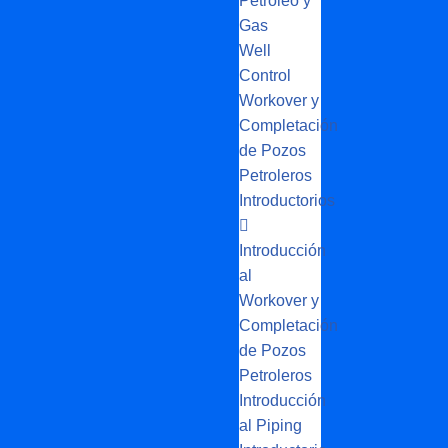
Petróleo y
Gas
Well
Control
Workover y
Completación
de Pozos
Petroleros
Introductorios
Introducción
al
Workover y
Completación
de Pozos
Petroleros
Introducción
al Piping