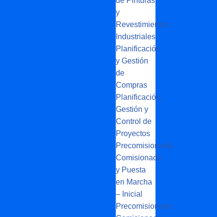
de Pinturas
y
Revestimientos
Industriales
Planificación
y Gestión
de
Compras
Planificación,
Gestión y
Control de
Proyectos
Precomisionado,
Comisionado
y Puesta
en Marcha
– Inicial
Precomisionado,