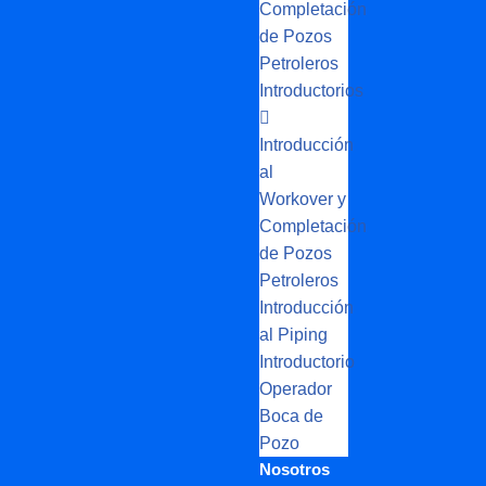
Completación
de Pozos
Petroleros
Introductorios
Introducción
al
Workover y
Completación
de Pozos
Petroleros
Introducción
al Piping
Introductorio
Operador
Boca de
Pozo
Nosotros