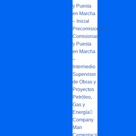
y Puesta
en Marcha
– Inicial
Precomisionado,
Comisionado
y Puesta
en Marcha
–
Intermedio
Supervisor
de Obras y
Proyectos
Petróleo,
Gas y
Energía
Company
Man
Cementación