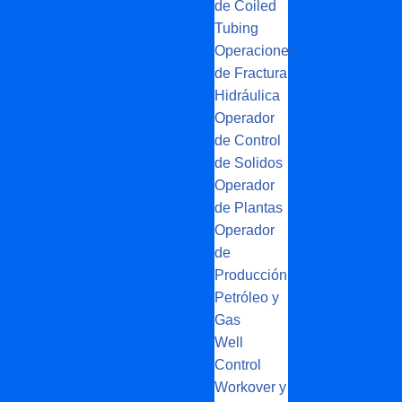
de Coiled
Tubing
Operaciones
de Fractura
Hidráulica
Operador
de Control
de Solidos
Operador
de Plantas
Operador
de
Producción
Petróleo y
Gas
Well
Control
Workover y