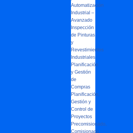
Automatización
Industrial –
Avanzado
Inspección
de Pinturas
y
Revestimientos
Industriales
Planificación
y Gestión
de
Compras
Planificación,
Gestión y
Control de
Proyectos
Precomisionado,
Comisionado