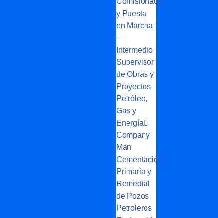
Comisionado
y Puesta
en Marcha
–
Intermedio
Supervisor
de Obras y
Proyectos
Petróleo,
Gas y
Energía
Company
Man
Cementación
Primaria y
Remedial
de Pozos
Petroleros