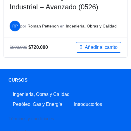
Industrial – Avanzado (0526)
RP
por
Roman Pettenon
en
Ingeniería, Obras y Calidad
Añadir al carrito
$
800.000
$
720.000
CURSOS
Ingeniería, Obras y Calidad
Petróleo, Gas y Energía
Introductorios
Términos y condiciones