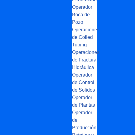
Operador
Boca de
Pozo
Operaciones
de Coiled
Tubing
Operaciones
de Fractura
Hidráulica
Operador
de Control
de Solidos
Operador
de Plantas
Operador
de
Producción