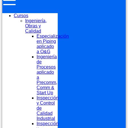
Cursos
Ingeniería,
Obras y
Calidad
Especialización
en Piping
aplicado
a O&G
Ingeniería
de
Procesos
aplicado
a
Precomm,
Comm &
Start Up
Inspección
y Control
de
Calidad
Industrial
Inspección