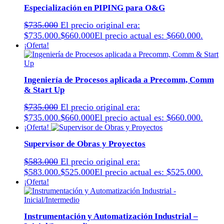
Especialización en PIPING para O&G
$
735.000
El precio original era:
$735.000.
$
660.000
El precio actual es: $660.000.
¡Oferta!
Ingeniería de Procesos aplicada a Precomm, Comm
& Start Up
$
735.000
El precio original era:
$735.000.
$
660.000
El precio actual es: $660.000.
¡Oferta!
Supervisor de Obras y Proyectos
$
583.000
El precio original era:
$583.000.
$
525.000
El precio actual es: $525.000.
¡Oferta!
Instrumentación y Automatización Industrial –