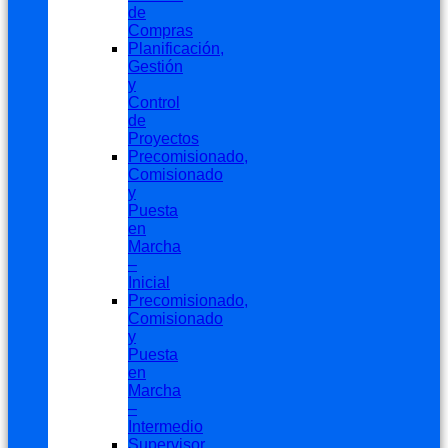
de
Compras
Planificación,
Gestión
y
Control
de
Proyectos
Precomisionado,
Comisionado
y
Puesta
en
Marcha
–
Inicial
Precomisionado,
Comisionado
y
Puesta
en
Marcha
–
Intermedio
Supervisor