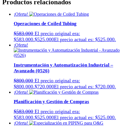
Productos relacionados
¡Oferta!
Operaciones de Coiled Tubing
$
583.000
El precio original era:
$583.000.
$
525.000
El precio actual es: $525.000.
¡Oferta!
Instrumentación y Automatización Industrial –
Avanzado (0526)
$
800.000
El precio original era:
$800.000.
$
720.000
El precio actual es: $720.000.
¡Oferta!
Planificación y Gestión de Compras
$
583.000
El precio original era:
$583.000.
$
525.000
El precio actual es: $525.000.
¡Oferta!