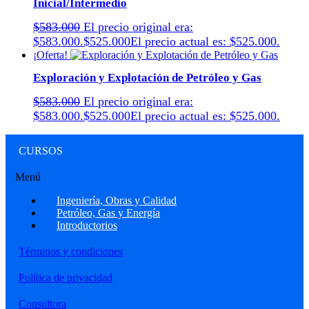
Inicial/Intermedio
$
583.000
El precio original era:
$583.000.
$
525.000
El precio actual es: $525.000.
¡Oferta!
Exploración y Explotación de Petróleo y Gas
$
583.000
El precio original era:
$583.000.
$
525.000
El precio actual es: $525.000.
CURSOS
Menú
Ingeniería, Obras y Calidad
Petróleo, Gas y Energía
Introductorios
Términos y condiciones
Política de privacidad
Consultora