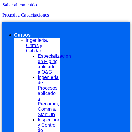
Saltar al contenido
Proactiva Capacitaciones
Cursos
Ingeniería,
Obras y
Calidad
Especialización
en Piping
aplicado
a O&G
Ingeniería
de
Procesos
aplicado
a
Precomm,
Comm &
Start Up
Inspección
y Control
de