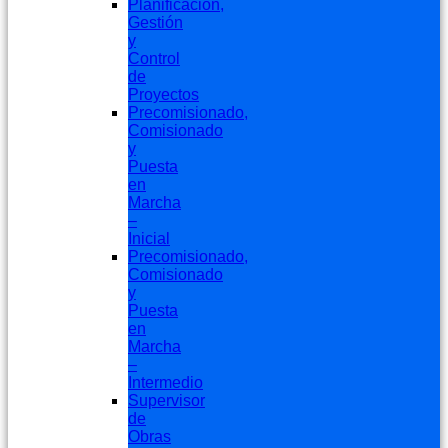
Planificación,
Gestión
y
Control
de
Proyectos
Precomisionado,
Comisionado
y
Puesta
en
Marcha
–
Inicial
Precomisionado,
Comisionado
y
Puesta
en
Marcha
–
Intermedio
Supervisor
de
Obras