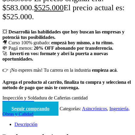
$583.000.
$
525.000
El precio actual es:
$525.000.
💥
Desarrollá las habilidades que hoy buscan las empresas y
potenciá tus posibilidades.
🎥 Curso 100% grabado:
empezá hoy mismo, a tu ritmo.
💸 Pagá menos:
20% OFF abonando por transferencia.
🚀
Invertí en vos: formate y abrí la puerta a nuevas
oportunidades.
👉 ¡No esperes más! Tu carrera en la industria
empieza acá
.
Agrega el producto al carrito, finaliza tu compra y selecciona el
método de pago que más te convenga.
Inspección y Soldadura de Cañerias cantidad
Comprar curso
Seguir comprando
Categorías:
Asincrónicos
,
Ingeniería,
Obras y Calidad
Descripción