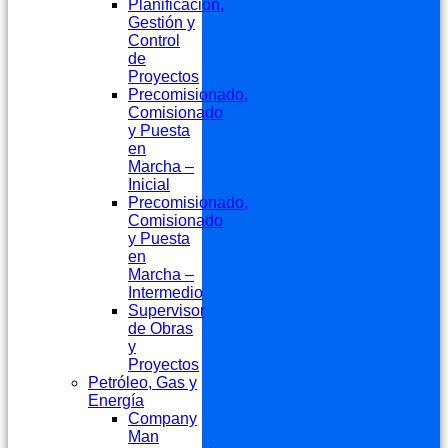
Planificación,
Gestión y
Control
de
Proyectos
Precomisionado,
Comisionado
y Puesta
en
Marcha –
Inicial
Precomisionado,
Comisionado
y Puesta
en
Marcha –
Intermedio
Supervisor
de Obras
y
Proyectos
Petróleo, Gas y
Energía
Company
Man