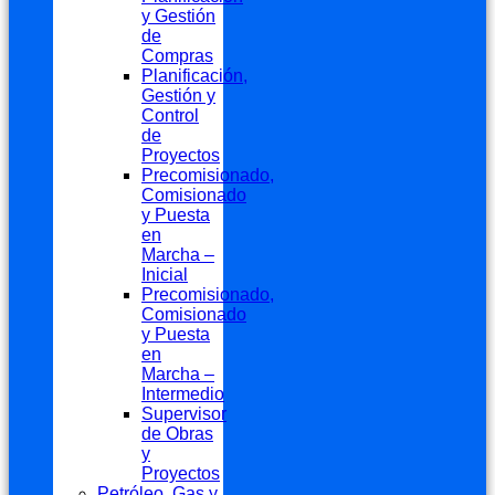
y Gestión
de
Compras
Planificación,
Gestión y
Control
de
Proyectos
Precomisionado,
Comisionado
y Puesta
en
Marcha –
Inicial
Precomisionado,
Comisionado
y Puesta
en
Marcha –
Intermedio
Supervisor
de Obras
y
Proyectos
Petróleo, Gas y